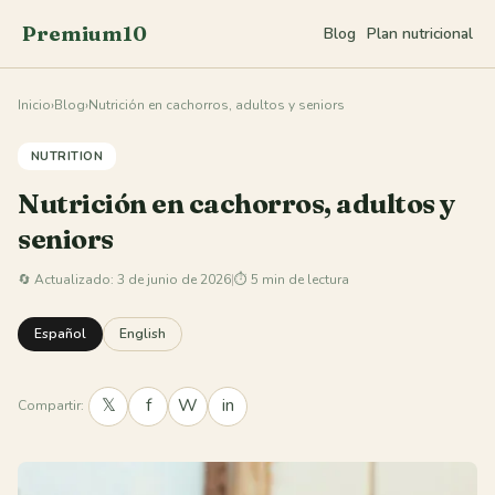
Premium10
Blog
Plan nutricional
Inicio
›
Blog
›
Nutrición en cachorros, adultos y seniors
NUTRITION
Nutrición en cachorros, adultos y
seniors
🔄
Actualizado: 3 de junio de 2026
|
⏱ 5 min de lectura
Español
English
𝕏
f
W
in
Compartir: