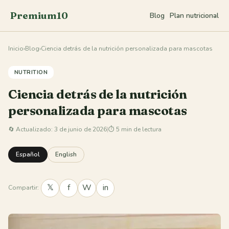
Premium10
Blog
Plan nutricional
Inicio
›
Blog
›
Ciencia detrás de la nutrición personalizada para mascotas
NUTRITION
Ciencia detrás de la nutrición
personalizada para mascotas
🔄
Actualizado: 3 de junio de 2026
|
⏱ 5 min de lectura
Español
English
𝕏
f
W
in
Compartir: